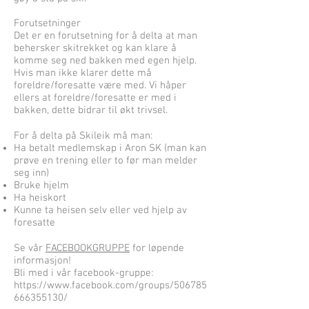
Forutsetninger
Det er en forutsetning for å delta at man
behersker skitrekket og kan klare å
komme seg ned bakken med egen hjelp.
Hvis man ikke klarer dette må
foreldre/foresatte være med. Vi håper
ellers at foreldre/foresatte er med i
bakken, dette bidrar til økt trivsel.
For å delta på Skileik må man:
Ha betalt medlemskap i Aron SK (man kan
prøve en trening eller to før man melder
seg inn)
Bruke hjelm
Ha heiskort
Kunne ta heisen selv eller ved hjelp av
foresatte
Se vår
FACEBOOKGRUPPE
for løpende
informasjon!
Bli med i vår facebook-gruppe:
https://www.facebook.com/groups/506785
666355130/