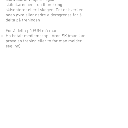
skileikarenaen, rundt omkring i
skisenteret eller i skogen! Det er hverken
noen øvre eller nedre aldersgrense for å
delta på treningen
For å delta på FUN må man:
Ha betalt medlemskap i Aron SK (man kan
prøve en trening eller to før man melder
seg inn)
Bruke hjelm
Ha heiskort
Kunne ta heisen selv eller ved hjelp av
foresatte