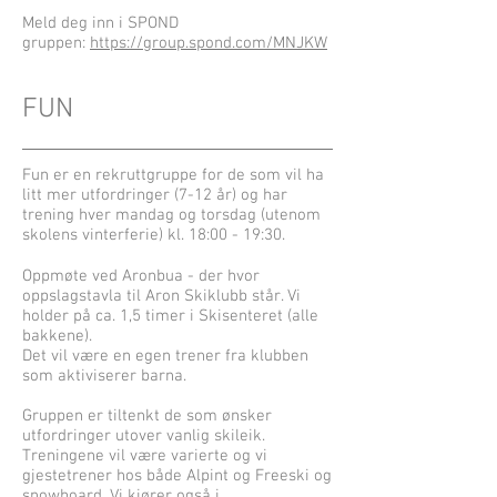
Meld deg inn i SPOND
gruppen:
https://group.spond.com/MNJKW
FUN
Fun er en rekruttgruppe for de som vil ha
litt mer utfordringer (7-12 år) og har
trening hver mandag og torsdag (utenom
skolens vinterferie) kl. 18:00 - 19:30.
Oppmøte ved Aronbua - der hvor
oppslagstavla til Aron Skiklubb står. Vi
holder på ca. 1,5 timer i Skisenteret (alle
bakkene).
Det vil være en egen trener fra klubben
som aktiviserer barna.
Gruppen er tiltenkt de som ønsker
utfordringer utover vanlig skileik.
Treningene vil være varierte og vi
gjestetrener hos både Alpint og Freeski og
snowboard. Vi kjører også i