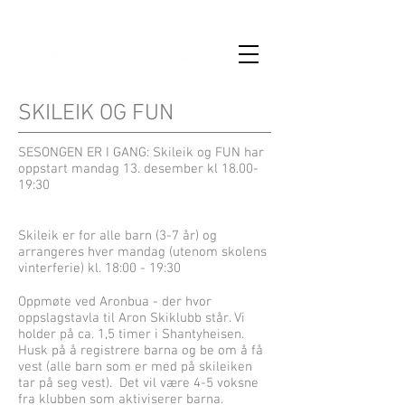
SKILEIK OG FUN
SESONGEN ER I GANG: Skileik og FUN har
oppstart mandag 13. desember kl 18.00-
19:30
Skileik er for alle barn (3-7 år) og
arrangeres hver mandag (utenom skolens
vinterferie) kl. 18:00 - 19:30
Oppmøte ved Aronbua - der hvor
oppslagstavla til Aron Skiklubb står. Vi
holder på ca. 1,5 timer i Shantyheisen.
Husk på å registrere barna og be om å få
vest (alle barn som er med på skileiken
tar på seg vest). Det vil være 4-5 voksne
fra klubben som aktiviserer barna.