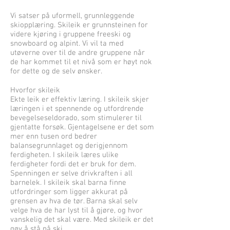
Vi satser på uformell, grunnleggende
skiopplæring. Skileik er grunnsteinen for
videre kjøring i gruppene freeski og
snowboard og alpint. Vi vil ta med
utøverne over til de andre gruppene når
de har kommet til et nivå som er høyt nok
for dette og de selv ønsker.
Hvorfor skileik
Ekte leik er effektiv læring. I skileik skjer
læringen i et spennende og utfordrende
bevegelseseldorado, som stimulerer til
gjentatte forsøk. Gjentagelsene er det som
mer enn tusen ord bedrer
balansegrunnlaget og derigjennom
ferdigheten. I skileik læres ulike
ferdigheter fordi det er bruk for dem.
Spenningen er selve drivkraften i all
barnelek. I skileik skal barna finne
utfordringer som ligger akkurat på
grensen av hva de tør. Barna skal selv
velge hva de har lyst til å gjøre, og hvor
vanskelig det skal være. Med skileik er det
gøy å stå på ski.